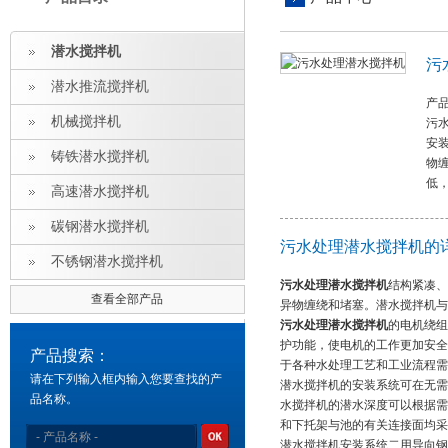
潜水搅拌机
污
潜水推流搅拌机
产品
机械搅拌机
污
安
铸铁潜水搅拌机
物
低
高速潜水搅拌机
碳钢潜水搅拌机
污水处理潜水搅拌机的
不锈钢潜水搅拌机
污水处理潜水搅拌机
结构紧凑、
查看全部产品
异物缠绕和堵塞。潜水搅拌机
污水处理潜水搅拌机
的电机绕组
护功能，使电机的工作更加安全
产品搜索：
于各种水处理工艺和工业流程
请在下列输入框内输入您要查找的产
潜水搅拌机的安装系统可在无需
品名称。
水搅拌机的潜水深度可以根据需
和下托架与池的有关连接面
潜水搅拌机安装系统二用导向钢