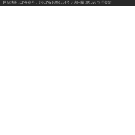
网站地图
ICP备案号：
苏ICP备16061354号-3
访问量:391626
管理登陆