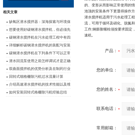
的、变形从而影响正常使用的情
池顶的安装条件下更显得操作
相关文章
潜水搅拌机适用于污水处理工程
缺氧区潜水搅拌器：深海探索与环境保
流，可用于循环及硝化、脱氮和
护的设备
工作;钢膨胀螺栓须按要求固定
想要使用好碳钢潜水搅拌机，你必须先
速机。
了解它的特点
碳钢潜水搅拌机在污水处理工程中有四
大应用
详细解析碳钢潜水搅拌机的装配与安装
产品：
碳钢潜水搅拌机在下列条件下可以正常
连续运行
潜水回流泵使用之前怎样调试才是正确
的做法？
双曲面搅拌机的优势分析及在制药行业
您的单位：
中的应用
回转式细格栅除污机过水流量计算
介绍高速潜水搅拌机的技术性能以及维
您的姓名：
护事项
如何安装回转式格栅除污机经验总结
联系电话：
常用邮箱：