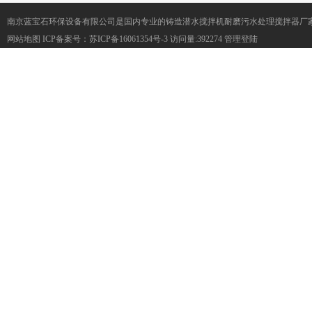
南京蓝宝石环保设备有限公司是国内专业的铸造潜水搅拌机耐磨污水处理搅拌器厂
网站地图
ICP备案号：
苏ICP备16061354号-3
访问量:392274
管理登陆