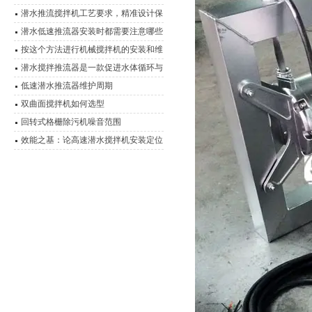
料是关键
潜水推流搅拌机工艺要求，精准设计保
障水处理效能
潜水低速推流器安装时都需要注意哪些
细节
按这个方法进行机械搅拌机的安装和维
护，既简单又方便
潜水搅拌推流器是一款促进水体循环与
提升环境质量的设备
低速潜水推流器维护周期
双曲面搅拌机如何选型
回转式格栅除污机噪音范围
效能之基：论高速潜水搅拌机安装定位
的科学要诀