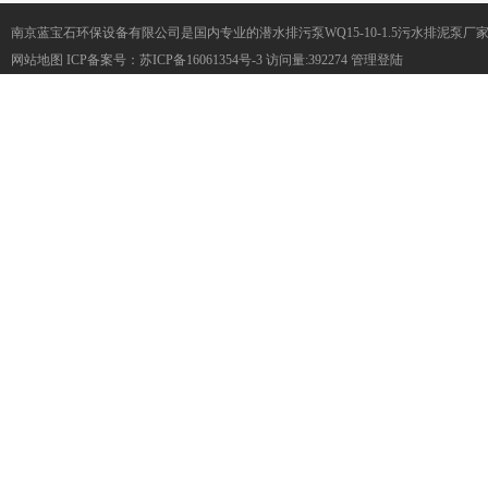
南京蓝宝石环保设备有限公司是国内专业的潜水排污泵WQ15-10-1.5污水排泥泵
网站地图
ICP备案号：
苏ICP备16061354号-3
访问量:392274
管理登陆