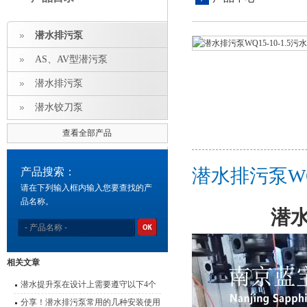
潜水排污泵
AS、AV型潜污泵
潜水排污泵
潜水铰刀泵
查看全部产品
潜水排污泵WQ
产品搜索：
请在下列输入框内输入您要查找的产
品名称。
潜水
相关文章
潜水提升泵在设计上需要遵守以下4个
原则
分享！潜水排污泵常用的几种安装使用