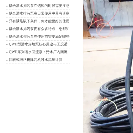
方式
耦合潜水排污泵在选购的时候需要注意
哪些事项？
耦合潜水排污泵在日常使用中具有诸多
特点，你知道几点？
只有满足以下条件，你才能更好的使用
耦合潜水排污泵
耦合潜水排污泵拥有众多特点，您都知
道吗？
耦合潜水排污泵在使用前需要满足哪些
条件？
QWH型潜水穿墙泵核心用途与工况适
应性分析
QWH系列潜水回流泵：污水厂内回流
的高效心脏
回转式细格栅除污机过水流量计算