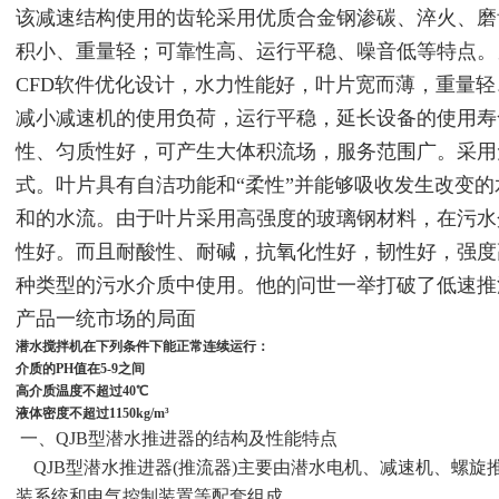
该减速结构使用的齿轮采用优质合金钢渗碳、淬火、磨
积小、重量轻；可靠性高、运行平稳、噪音低等特点。
CFD
软件优化设计，水力性能好，叶片宽而薄，重量轻
减小减速机的使用负荷，运行平稳，延长设备的使用寿
性、匀质性好，可产生大体积流场，服务范围广。采用
式。叶片具有自洁功能和“柔性”并能够吸收发生改变
和的水流。由于叶片采用高强度的玻璃钢材料，在污水
性好。而且耐酸性、耐碱，抗氧化性好，韧性好，强度
种类型的污水介质中使用。他的问世一举打破了低速推
产品一统市场的局面
潜水搅拌机在下列条件下能正常连续运行：
介质的PH值在5-9之间
高介质温度不超过40℃
液体密度不超过1150kg/m³
一、QJB型潜水推进器的结构及性能特点
QJB型潜水推进器(推流器)主要由潜水电机、减速机、螺旋
装系统和电气控制装置等配套组成。