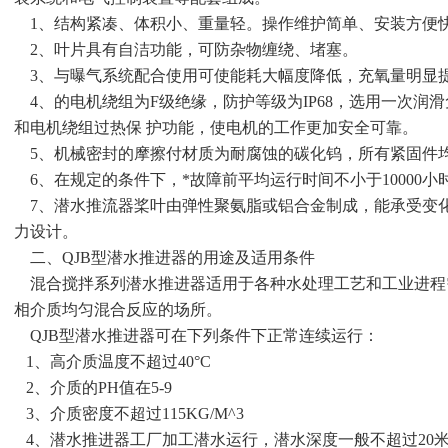
1、结构紧凑、体积小、重量轻。操作维护简单、安装方便
2、叶片具有自洁功能，可防杂物缠绕、堵塞。
3、与曝气系统配合使用可使能耗大幅度降低，充氧量明显
4、的电机绕组为F级绝缘，防护等级为IP68，选用一次润
和电机绕组过热保 护功能，使电机的工作更加安全可靠。
5、机械密封的摩擦付材质为耐腐蚀的碳化钨，所有紧固件
6、在规定的条件下，*故障前平均运行时间不小于10000小
7、潜水推流器桨叶由弹性聚氨脂或铝合金制成，能承受变
力设计。
二、QJB型潜水推进器的用途及适用条件
混合搅拌系列潜水推进器适用于各种水处理工艺和工业进程
相介质均匀混合反应的场所。
QJB型潜水推进器可在下列条件下正常连续运行：
1、
高介质温度不超过40°C
2、介质的PH值在5-9
3、介质密度不超过115KG/M^3
4、潜水推进器工厂加工潜水运行，潜水深度一般不超过20