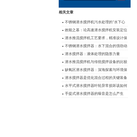
相关文章
不锈钢潜水搅拌机污水处理的“水下心
脏”
效能之基：论高速潜水搅拌机安装定位
的科学要诀
潜水推流搅拌机工艺要求，精准设计保
障水处理效能
不锈钢潜水搅拌器：水下混合的强劲动
力
潜水搅拌器：液体处理的隐形力量
潜水推流搅拌机与传统搅拌设备的比较
及优势对比
缺氧区潜水搅拌器：深海探索与环境保
护的设备
潜水搅拌器是优化混合过程的关键装备
水平式潜水搅拌器叶轮异常损坏该如何
有效解决呢？
手提式潜水搅拌器的噪音是怎么产生
的？又该如何解决？