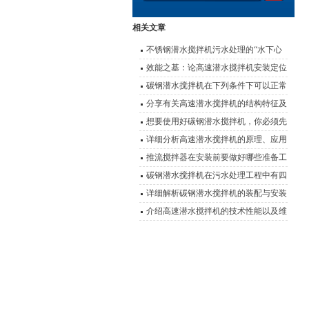
相关文章
不锈钢潜水搅拌机污水处理的“水下心
脏”
效能之基：论高速潜水搅拌机安装定位
的科学要诀
碳钢潜水搅拌机在下列条件下可以正常
连续运行
分享有关高速潜水搅拌机的结构特征及
使用优势
想要使用好碳钢潜水搅拌机，你必须先
了解它的特点
详细分析高速潜水搅拌机的原理、应用
以及性能特点
推流搅拌器在安装前要做好哪些准备工
作？
碳钢潜水搅拌机在污水处理工程中有四
大应用
详细解析碳钢潜水搅拌机的装配与安装
介绍高速潜水搅拌机的技术性能以及维
护事项