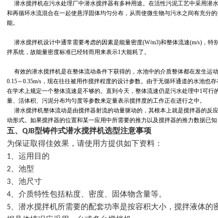
潜水搅拌机在污水处理厂中潜水搅拌器有多种用途。在活性污泥工艺中采用潜水
和再循环水流混合在一起使悬浮固体均匀分布，从而使微生物与污水之间有充分的
能。
潜水搅拌机设计中通常需要考虑的因素是能量密度(W/m3)和整体流速(m/s)，
拌系统，故能量密度标准已经转而用来表示1大能耗了。
有效的潜水搅拌机是在整体流动条件下获得的，水池中的介质整体都在发生运动
0.15～0.35m/s，现在往往被用作搅拌程度的设计参数。由于无循环通道的水池
在学术上规定一个整体流速是不够的。直到今天，整体流速仍是污水处理中1可行
量、活体积、污泥分布均匀度等参数来定量表示搅拌度的工作正在进行之中。
潜水搅拌机整体流动是由搅拌器射流的动量驱动的，其根本上就是搅拌器的反应
动形式。如果搅拌器的位置和某一应用中所需要的推力以及搅拌器的推力数据已知
五、QJB型铸件式潜水搅拌机选型注意事项
为保证取得
佳效果，请使用方提供如下资料：
1、运用目的
2、池型
3、池尺寸
4、介质特性包括粘度、密度、固体物含量等。
5、潜水搅拌机所需要的配套功率是按容积大小，搅拌液体的