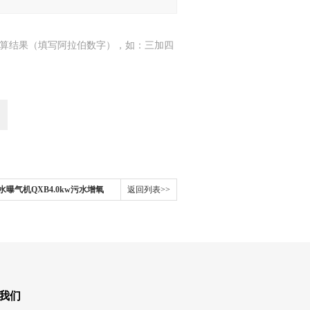
算结果（填写阿拉伯数字），如：三加四
曝气机QXB4.0kw污水增氧
返回列表>>
我们