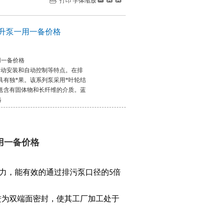
打印
字体缩放
污水提升泵一用一备价格
一用一备价格
自动安装和自动控制等特点。在排
具有独*果。该系列泵采用*叶轮结
送含有固体物和长纤维的介质。蓝
格
一用一备价格
能力，能有效的通过排污泵口径的
倍
5
进为双端面密封，使其工厂加工处于