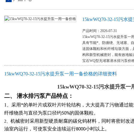
15kwWQ70-32-15
产品时间：2026-07-31
15kwWQ70-32-15污水提升泵
具有节能*、防缠绕、无堵塞、
送固体颗粒和长纤维垃圾方面，
构和新型机械密封，能有效地输
宝石WQ型无堵塞潜水排污泵价
15kwWQ70-32-15污水提升泵一用一备价格的详细资料
15kwWQ70-32-15污水提升泵
二、
潜水排污泵
产品特点：
1、
采用*的单叶片或双叶片叶轮结构，大大提高了污物通过
纤维物质与直径为泵口径约
的固体颗粒。
50%
机械密封采用新型硬质耐腐的碳化钨材料，同时将密封改
2、
油室内运行，可使泵安全连续运行
小时以上。
8000