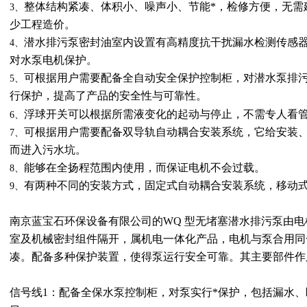
整体结构紧凑、体积小、噪声小、节能*，检修方便，无需
3、
少工程造价。
潜水排污泵密封油室内设置有高精度抗干扰漏水检测传感
4、
对水泵电机保护。
可根据用户需要配备全自动安全保护
5、
控制柜，对潜水泵排
行保护，提高了产品的安全性与可靠性。
浮球开关可以根据所需液变化的起动与停止，不需专人看
6、
可根据用户需要配备双导轨自动耦合安装系统，它给安装
7、
而进入污水坑。
能够在全扬程范围内使用，而保证电机不会过载。
8、
有两种不同的安装方式，固定式自动耦合安装系统，移动
9、
南京蓝宝石环保设备有限公司的WQ 型无堵塞潜水排污泵由
室及机械密封组件隔开，属机电一体化产品，电机与泵合用同一
凑。配备多种保护装置，使得泵运行安全可靠。其主要部件作
信号线1：配备全保水泵控制柜，对泵实行*保护，包括漏水