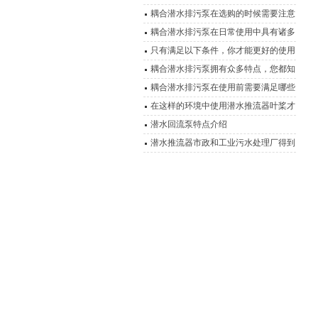
方式
耦合潜水排污泵在选购的时候需要注意
哪些事项？
耦合潜水排污泵在日常使用中具有诸多
特点，你知道几点？
只有满足以下条件，你才能更好的使用
耦合潜水排污泵
耦合潜水排污泵拥有众多特点，您都知
道吗？
耦合潜水排污泵在使用前需要满足哪些
条件？
在这样的环境中使用潜水推流器叶桨才
能发挥出性能
潜水回流泵特点介绍
潜水推流器市政和工业污水处理厂得到
广泛应用