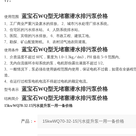
蓝宝石WQ型无堵塞潜水排污泵价格
使用范围
1、工厂商业严重污染废水的排放。 2、城市污水处理厂排水系统。
3、住宅区的污水排水站。 4、人防系统排水站。
5、医院、宾馆的污水排放。 6、市政工程、建筑工地。
7、勘探、矿山配套附机。 8、农村沼气池农田灌溉。
蓝宝石WQ型无堵塞潜水排污泵价格
使用条件
1、介质温度不超过 60℃，重度为 1.0~1.3kg／dm3，PH 值在 5~9 范围内。
2、无内自流循环冷却系统的泵，电机部份露出液面不超过 1/2。
3、一般情况下，泵必须在使用扬程范围内使用，保证电机不过载，如需在全扬程
造。
4、在运行过程泵电机电流不得超过电机的额定电流。
蓝宝石WQ型无堵塞潜水排污泵价格
型号表示
蓝宝石WQ型无堵塞潜水排污泵价格
结构简介
15kwWQ70-32-15污水提升泵一用一备价格
产品：