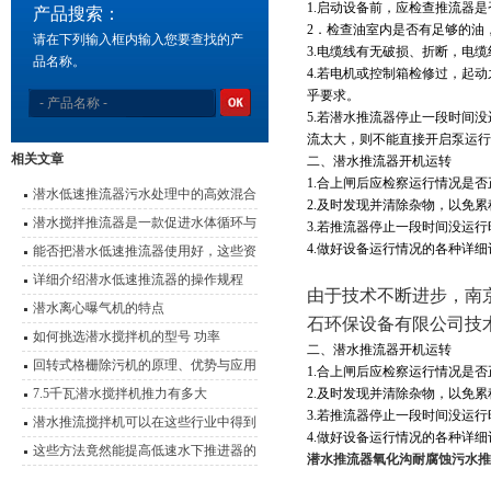
1.
启动设备前，应检查推流器是
产品搜索：
2
．检查油室内是否有足够的油
请在下列输入框内输入您要查找的产
3.
电缆线有无破损、折断，电缆
品名称。
4.
若电机或控制箱检修过，起动
乎要求。
5.
若潜水推流器停止一段时间没
流太大，则不能直接开启泵运行
相关文章
二、潜水推流器开机运转
1.
合上闸后应检察运行情况是否
潜水低速推流器污水处理中的高效混合
2.
及时发现并清除杂物，以免累
动力
潜水搅拌推流器是一款促进水体循环与
3.
若推流器停止一段时间没运行
4.
做好设备运行情况的各种详细
提升环境质量的设备
能否把潜水低速推流器使用好，这些资
料是关键
详细介绍潜水低速推流器的操作规程
由于技术不断进步，南
潜水离心曝气机的特点
石环保设备有限公司技
如何挑选潜水搅拌机的型号 功率
二、潜水推流器开机运转
回转式格栅除污机的原理、优势与应用
1.
合上闸后应检察运行情况是否
7.5千瓦潜水搅拌机推力有多大
2.
及时发现并清除杂物，以免累
3.
若推流器停止一段时间没运行
潜水推流搅拌机可以在这些行业中得到
4.
做好设备运行情况的各种详细
广泛运用
这些方法竟然能提高低速水下推进器的
潜水推流器氧化沟耐腐蚀污水推
性能和使用寿命