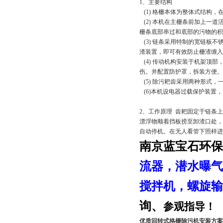
1、主要结构
(1) 格栅本体为整体式结构
(2) 本机在主栅条前加上一
栅条底部串过和底部的污物的
(3) 链条采用特制的宽链板
渣装置，即可有效防止栅渣缠
(4) 传动机构安装于机架顶
伤。并配置防护罩，拆装方便
(5) 除污耙齿采用两种形式
(6)本机设电器过载保护装置
2、工作原理 齿耙固定于链条
漂浮物顺着挡板捞至卸渣口处，
自动停机。在无人看管下照样进
南京蓝宝石环保
流器
，潜水
曝气
搅拌机，螺旋输
询、
参观指导！
优质回转式格栅除污机安装方案