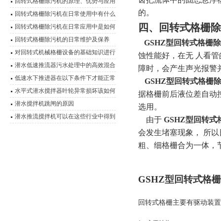
回转式格栅除污机的原理、优势与应用
的。
回转式格栅除污机在日常使用中有什么
四、回转式格栅除
优点？
回转式格栅除污机在日常应用中是如何
运行的？
回转式格栅除污机的日常维护及保养
GSHZ型回转式格栅
对回转式机械格栅设备的基础知识进行
蚀性能好，在无 人看
详细说明
潜水低速推流器污水处理中的高效混合
障时，会产生声光报警
动力
低速水下推进器在以下条件下才能正常
GSHZ型回转式格栅
连续运行
水平式潜水搅拌器叶轮异常损坏该如何
据格栅前后液位差自动
有效解决呢？
潜水搅拌机跳闸的原因
选用。
潜水推流搅拌机可以在这些行业中得到
由于
GSHZ型回转式
广泛运用
会发生堵塞现象， 所
粗、细格栅合为一体，
GSHZ型回转式格
回转式格栅主要有驱动装置