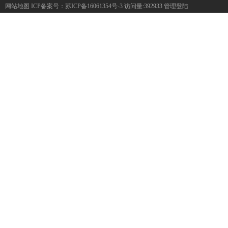
网站地图
ICP备案号：
苏ICP备16061354号-3
访问量:392933
管理登陆