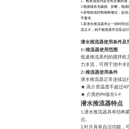
2
．检查油室内是否有足够的油
3.
电缆线有无破损、折断，电缆
4.
若电机或控制箱检修过，起动
乎要求。
5.
若潜水推流器停止一段时间没
流太大，则不能直接开启泵运行
潜水
推流器使用条件及
1>推流器使用范围
低速推流系列的搅拌机
力水流，可用于池中水
2>推流器使用条件
潜水推流器正常连续运
★
高介质温度不超过40°
★ 介质的PH值在5-9
潜水推流器特点
1.潜水推流器具有结
点。
2.叶片具有自洁功能，