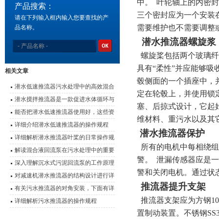
中。 叶轮轴上的内密
产品搜索：
三个密封应为一个安装
请在下列输入框内输入您要查找的产
需要维护也不需要调整
品名称。
潜水推流器螺旋浆
螺旋桨包括两个玻璃纤
具有“柔性”并应能够
相关文章
毂侧面的一个插座中，
潜水低速推流器污水处理中的高效混合
定在轮毂上，并使用锁定
动力
潜水搅拌推流器是一款促进水体循环与
塞、后掠式设计，它起
提升环境质量的设备
能否把潜水低速推流器使用好，这些资
维材料、重污水以及其
料是关键
详细介绍潜水低速推流器的操作规程
潜水推流器保护
详细解析潜水推流器叶桨的日常操作规
所有的电机中每相绕组
程
解读混合液回流泵在污水处理中的重要
警。 泄漏传感器应是
作用
深入理解沉水式污泥回流泵的工作原理
警和关闭电机。通过状
对减速机潜水推流器的结构设计进行详
推流器提升支架
细说明
有关污水推流器的对角安装，下面有详
推流器支架应为方钢100
细说明
详细解析污水推流器的操作规程
置制动装置。不锈钢SS