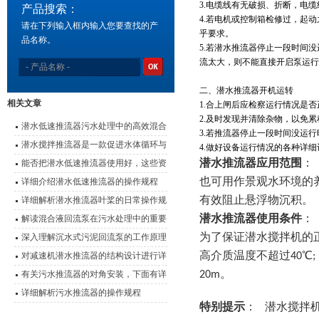
3.
电缆线有无破损、折断，电缆
产品搜索：
4.
若电机或控制箱检修过，起动
请在下列输入框内输入您要查找的产
乎要求。
品名称。
5.
若潜水推流器停止一段时间没
流太大，则不能直接开启泵运行
二、潜水推流器开机运转
相关文章
1.
合上闸后应检察运行情况是否
2.
及时发现并清除杂物，以免累
潜水低速推流器污水处理中的高效混合
3.
若推流器停止一段时间没运行
动力
潜水搅拌推流器是一款促进水体循环与
4.
做好设备运行情况的各种详细
提升环境质量的设备
能否把潜水低速推流器使用好，这些资
潜水推流器应用范围
：
料是关键
详细介绍潜水低速推流器的操作规程
也可用作景观水环境的
详细解析潜水推流器叶桨的日常操作规
有效阻止悬浮物沉积
程
解读混合液回流泵在污水处理中的重要
潜水推流器使用条件
作用
深入理解沉水式污泥回流泵的工作原理
为了保证潜水搅拌机的
对减速机潜水推流器的结构设计进行详
高介质温度不超过40℃; 
细说明
有关污水推流器的对角安装，下面有详
20m。
细说明
详细解析污水推流器的操作规程
特别提示
： 潜水搅拌