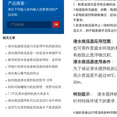
产品搜索：
2
．检查油室内是否有足够的油
请在下列输入框内输入您要查找的产
3.
电缆线有无破损、折断，电缆
品名称。
4.
若电机或控制箱检修过，起动
乎要求。
5.
若潜水推流器停止一段时间没
流太大，则不能直接开启泵运行
相关文章
潜水推流器应用范围
：
潜水低速推流器污水处理中的高效混合
也可用作景观水环境的
动力
潜水搅拌推流器是一款促进水体循环与
有效阻止悬浮物沉积
提升环境质量的设备
能否把潜水低速推流器使用好，这些资
潜水推流器使用条件
料是关键
详细介绍潜水低速推流器的操作规程
为了保证潜水搅拌机的
潜水离心曝气机的特点
高介质温度不超过40℃; 
如何挑选潜水搅拌机的型号 功率
20m。
回转式格栅除污机的原理、优势与应用
7.5千瓦潜水搅拌机推力有多大
特别提示
： 潜水搅拌
潜水推流搅拌机可以在这些行业中得到
针对特殊环境下的要求
广泛运用
这些方法竟然能提高低速水下推进器的
4.
做好设备运行情况的各种详细
性能和使用寿命