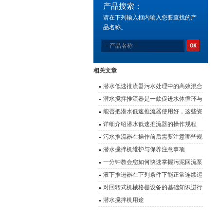
产品搜索：
请在下列输入框内输入您要查找的产
品名称。
相关文章
潜水低速推流器污水处理中的高效混合
动力
潜水搅拌推流器是一款促进水体循环与
提升环境质量的设备
能否把潜水低速推流器使用好，这些资
料是关键
详细介绍潜水低速推流器的操作规程
污水推流器在操作前后需要注意哪些规
程？
潜水搅拌机维护与保养注意事项
一分钟教会您如何快速掌握污泥回流泵
的安装结构
液下推进器在下列条件下能正常连续运
行
对回转式机械格栅设备的基础知识进行
详细说明
潜水搅拌机用途