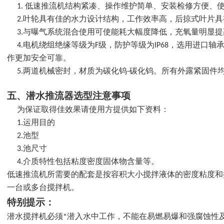
1. 低速推流机结构紧凑、操作维护简单、安装检修方便、
2.叶轮具有
佳的水力设计结构，工作效率高，后掠式叶片具
3.与曝气系统混合使用可使能耗大幅度降低，充氧量明显提
4.电机绕组绝缘等级为F级，防护等级为IP68，选用进口轴
作更加安全可靠。
5.两道机械密封，材质为碳化钨-碳化钨。所有外露紧固件
五
、
潜水推流器
选型注意事项
为保证取得
佳效果请使用方提供如下资料：
1.运用目的
2.池型
3.池尺寸
4.介质特性包括粘度密度固体物含量等。
低速推流机所需要的配套是按容积大小搅拌液体的密度粘度和
一台或多台搅拌机。
特别提示：
潜水搅拌机必须*潜入水中工作，不能在易燃易爆和强腐蚀性