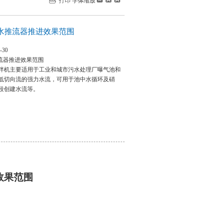
打印
字体缩放
潜水推流器推进效果范围
-30
推流器推进效果范围
拌机主要适用于工业和城市污水处理厂曝气池和
低切向流的强力水流，可用于池中水循环及硝
段创建水流等。
效果范围