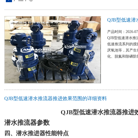
QJB型低速
产品时间：2026-07
QJB型低速潜水
低速推流系列的搅
厌氧池等，其产生
化、脱氮和除磷阶
QJB型低速潜水推流器推进效果范围的详细资料
QJB型低速潜水推流器推进
潜水
推流器参数
四
、
潜水推进器
性能特点