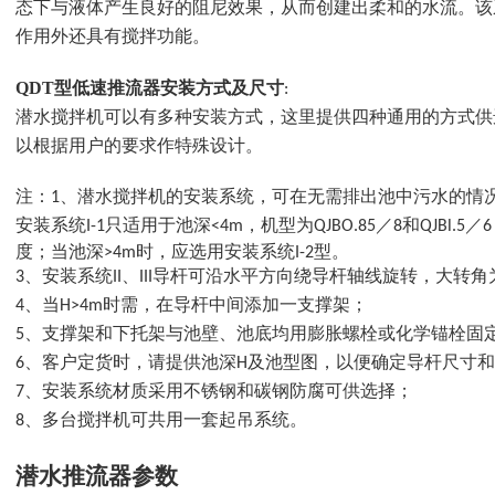
态下与液体产生良好的阻尼效果，从而创建出柔和的水流。该
作用外还具有搅拌功能。
QDT型低速推流器安装方式及尺寸
:
潜水搅拌机可以有多种安装方式，这里提供四种
通用的方式供
以根据用户的要求作特殊设计。
注：1、潜水搅拌机的安装系统，可在无需排出池中污水的情
安装系统I-1只适用于池深<4m，机型为QJBO.85／8和QJBl
度；当池深>4m时，应选用安装系统I-2型。
3、安装系统II、III导杆可沿水平方向绕导杆轴线旋转，
大转角为
4、当H>4m时需，在导杆中间添加一支撑架；
5、支撑架和下托架与池壁、池底均用膨胀螺栓或化学锚栓固
6、客户定货时，请提供池深H及池型图，以便确定导杆尺寸
7、安装系统材质采用不锈钢和碳钢防腐可供选择；
8、多台搅拌机可共用一套起吊系统。
潜水
推流器参数