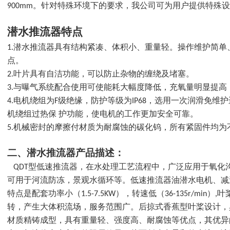
900mm
。针对特殊环境下的要求，我公司可为用户提供特殊设
潜水推流器特点
1.潜水推流器具有结构紧凑、体积小、重量轻。操作维护简
点。
2.叶片具有自洁功能，可以防止杂物的缠绕及堵塞。
3.与曝气系统配合使用可使能耗大幅度降低，充氧量明显提高
4.电机绕组为F级绝缘，防护等级为IP68，选用一次润滑免维
机绕组过热保 护功能，使电机的工作更加安全可靠。
5.机械密封的摩擦付材质为耐腐蚀的碳化钨，所有紧固件均为
二、
潜水推流器
产品描述：
QDT型低速推流器，在水处理工艺流程中，广泛应用于氧化
可用于河流防冻，景观水循环等。低速推流器油潜水电机、减
特点是配套功率小（1.5-7.5KW），转速低（36-135r/min）,叶
转，产生大体积流场，服务范围广。后掠式香蕉型叶桨设计，
材质精铸成型，具有重量轻、强度高、耐腐蚀等优点，其优异