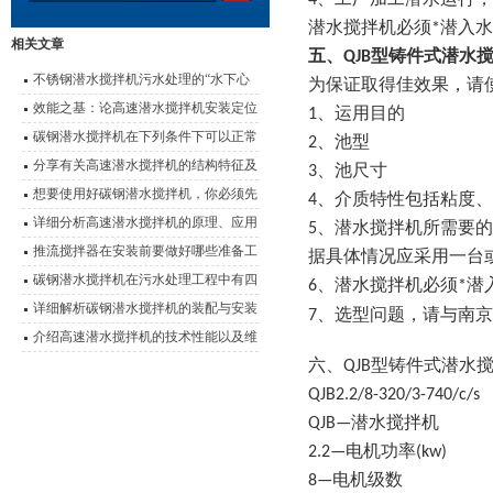
4、工厂加工潜水运行，
潜水搅拌机必须*潜入
相关文章
五、QJB型铸件式潜水
不锈钢潜水搅拌机污水处理的“水下心
为保证取得
佳效果，请
脏”
效能之基：论高速潜水搅拌机安装定位
1、运用目的
的科学要诀
碳钢潜水搅拌机在下列条件下可以正常
2、池型
连续运行
分享有关高速潜水搅拌机的结构特征及
3、池尺寸
使用优势
想要使用好碳钢潜水搅拌机，你必须先
4、介质特性包括粘度
了解它的特点
详细分析高速潜水搅拌机的原理、应用
5、潜水搅拌机所需要
以及性能特点
推流搅拌器在安装前要做好哪些准备工
据具体情况应采用一台
作？
碳钢潜水搅拌机在污水处理工程中有四
6、潜水搅拌机必须*
大应用
详细解析碳钢潜水搅拌机的装配与安装
南京
7、选型问题，请与
介绍高速潜水搅拌机的技术性能以及维
护事项
六、QJB型铸件式潜水
QJB2.2/8-320/3-740/c/s
QJB—潜水搅拌机
2.2—电机功率(kw)
8—电机级数