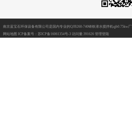
南京蓝宝石环保设备有限公司是国内专业的QJB260-740铸铁潜水搅拌机qjb0.75
网站地图
ICP备案号：
苏ICP备16061354号-3
访问量:391626
管理登陆