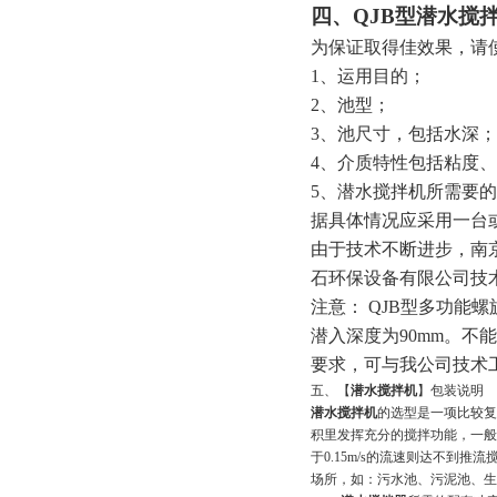
四
、QJB型潜水搅
为保证取得
佳效果，请
1、运用目的
；
2、池型
；
3、池尺寸
，包括水深；
4、介质特性包括粘度
5、潜水搅拌机所需要
据具体情况应采用一台
由于技术不断进步，南
石环保设备有限公司技
注意： QJB
型
多功能螺
潜入深度
为
90mm。
要求，可与我公司技术
五、【
潜水搅拌机
】包装说明
潜水搅拌机
的选型是一项比较复
积里发挥充分的搅拌功能，一般可
于0.15m/s的流速则达不到推
场所，如：污水池、污泥池、生