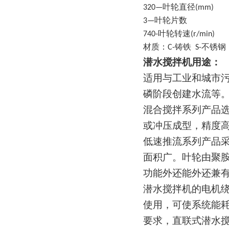
320—叶轮直径(mm)
3—叶轮片数
740-叶轮转速(r/min)
材质：C-铸铁 S-不锈钢
潜水搅拌机用途：
适用与工业和城市
磷阶段创建水流等
混合搅拌系列产品选
或冲压成型，精度
低速推流系列产品
面积广。叶轮由聚
功能外还能外还兼
潜水搅拌机的电机绕
使用，可使系统能
要求，直联式潜水