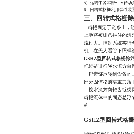
5）运转中各零部件应转动
6、回转式格栅利用弹性装
三、回转式格栅除
齿耙固定于链条上，
上地将被栅条拦住的漂
流过去
。控制系统实行
机
，
在无人看管下照样
GSHZ型回转式格栅除
耙齿链进行逆水流方向
耙齿链运转到设备的上
部分固体物质靠重力落
按水流方向耙齿链类同
齿把流体中的固态悬浮
的。
GSHZ型回转式格
回转式格栅[1] 连续旋