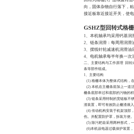
向，固体杂物自行落下，粘
接近板靠近接近开关，使电
GSHZ型回转式格
1、本机轴承均采用钙基润
2、链条润滑：每周用润滑
3、摆线针轮减速机润滑油
4、电机轴承每半年换一次
二、主要结构与工作原理 回转
条等部件组成。
1、主要结构
(1) 格栅本体为整体式结构
(2) 本机在主栅条前加上一
栅条底部串过和底部的污物的
(3) 链条采用特制的宽链板
渣装置，即可有效防止栅渣缠
(4) 传动机构安装于机架顶
伤。并配置防护罩，拆装方便
(5) 除污耙齿采用两种形式
(6)本机设电器过载保护装置