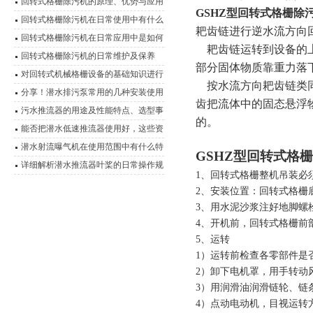
回转式格栅除污机的原理、优势与应用
GSHZ型回转式格栅除
回转式格栅除污机在日常使用中有什么
耙齿链进行逆水流方向
优点？
回转式格栅除污机在日常应用中是如何
耙齿链运转到设备的上
运行的？
回转式格栅除污机的日常维护及保养
部分固体物质靠重力落
对回转式机械格栅设备的基础知识进行
按水流方向耙齿链类同
详细说明
分享！潜水排污泵常用的几种安装使用
齿把流体中的固态悬浮
方式
污水推流器的用途及性能特点、选型事
的。
项说明
能否把潜水低速推流器使用好，这些资
料是关键
潜水射流曝气机在使用范围中有什么特
GSHZ型回转式格
点？
详细解析潜水推流器叶桨的日常操作规
1、回转式格栅整机吊装必
程
2、安装位置：回转式格栅
3、用水泥沙浆注好地脚螺
4、开机前，回转式格栅前
5、运转
1）运转前检查各零部件是
2）卸下电机罩，用手转动
3）用润滑油润滑链轮、链
4）点动电动机，目视运转