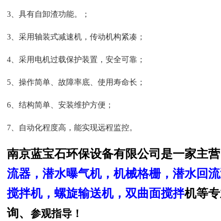
3、具有自卸渣功能。
；
3、采用轴装式减速机，传动机构紧凑
；
4、采用电机过载保护装置，安全可靠
；
5、操作简单、故障率底、使用寿命长
；
6、结构简单、安装维护方便
；
7、自动化程度高，能实现远程监控
。
南京蓝宝石环保设备有限公司
是一家主营
流器
，潜水
曝气机
，机械格栅，
潜水回流
搅拌机，螺旋输送机，双曲面搅拌
机
等专
询、
参观指导！