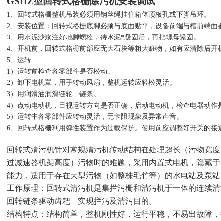
GSHZ型回转式格栅除污机
安装调试
1、回转式格栅整机吊装必须用钢丝绳挂住箱体顶板孔或下脚吊环。
2、安装位置：回转式格栅底脚必须与底面贴平，设备前端与槽前端面
3、用水泥沙浆注好地脚螺栓，待水泥*凝固后，再把螺母紧固。
4、开机前，回转式格栅前部应无大石块等粗大赃物，如有应清除后开
5、运转
1）运转前检查各零部件是否松动。
2）卸下电机罩，用手转动风扇，整机运转应轻松灵活。
3）用润滑油润滑链轮、链条。
4）点动电动机，目视运转方向是否正确，启动电动机，检查电器动作
5）运转中各零部件应转动灵活，无卡阻现象及异常声音。
6、回转式格栅利用弹性装置作为过载保护。使用前应调整好开关的接
回转式清污机针对常规清污机传动结构在处理超长（污物宽度
过减速器机架高度）污物时的难题，采用内置式电机，隐藏于
能力，适用于存在大型污物（如整株毛竹等）的水电站及泵站
工作原理：回转式清污机是集拦污栅和清污机于一体的连续清
回转链条驱动齿耙，实现拦污及清污目的。
结构特点：结构简单，整机刚性好，运行平稳，不易出故障，