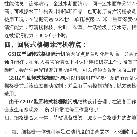
性能优良：连续清污，全过水断面清污，同一过水面每分钟2-
高，可根据水工结构设计制作新产品，也可将原有拦污栅改造
使用工况：在过栅流速≤2米/秒，单孔净宽≤7.5米，垂直深度
清污能力：可清捞树枝、树叶、杂草、生活垃圾、浮水等。根
连续清污能力＞30-50吨/小时。
四、回转式格栅除污机特点：
GSHZ型回转式格栅除污机
的
大优点是自动化程度高、分离
蚀性能好，在无 人看管的情况下可保证连续稳定工作，设置
障时，会产生声光报警并自动停机，可以避免设备超负荷工作
GSHZ型回转式格栅除污机
可以根据用户需要任意调节设备
据格栅前后液位差自动控制；并且有手动控制功能，以方便检
选用。
由于
GSHZ型回转式格栅除污机
结构设计合理，在设备工作
会发生堵塞现象， 所以日常维修工作量很少。
粗、细格栅合为一体，节省设备投资，减少一台格栅井的占地
2、粗、细格栅一体机可满足过滤精度的更高要求（
小栅隙可达