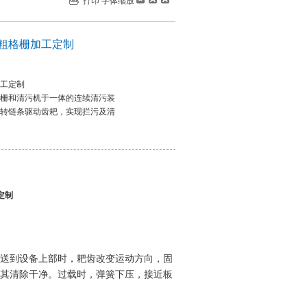
打印
字体缩放
粗格栅加工定制
工定制
栅和清污机于一体的连续清污装
转链条驱动齿耙，实现拦污及清
定制
送到设备上部时，耙齿改变运动方向，固
其清除干净。过载时，弹簧下压，接近板