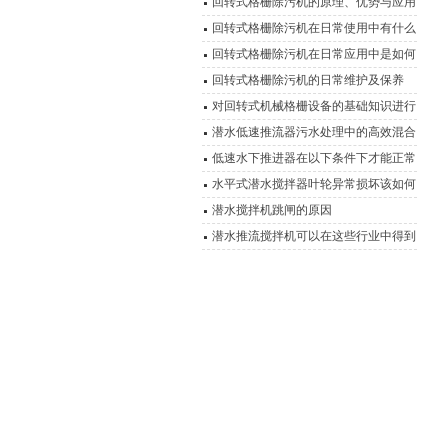
回转式格栅除污机的原理、优势与应用
回转式格栅除污机在日常使用中有什么
优点？
回转式格栅除污机在日常应用中是如何
运行的？
回转式格栅除污机的日常维护及保养
对回转式机械格栅设备的基础知识进行
详细说明
潜水低速推流器污水处理中的高效混合
动力
低速水下推进器在以下条件下才能正常
连续运行
水平式潜水搅拌器叶轮异常损坏该如何
有效解决呢？
潜水搅拌机跳闸的原因
潜水推流搅拌机可以在这些行业中得到
广泛运用