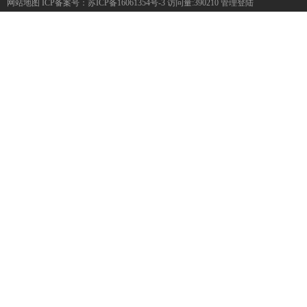
网站地图
ICP备案号：
苏ICP备16061354号-3
访问量:390210
管理登陆