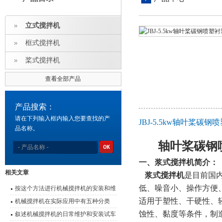
立式搅拌机
框式搅拌机
桨式搅拌机
查看全部产品
产品搜索：
请在下列输入框内输入您要查找的产
JBJ-5.5kw轴叶桨碳
品名称。
轴叶桨碳钢
一、
浆式搅拌机
简介：
相关文章
浆式搅拌机
是目前国
低、噪音小、操作方便
按这个方法进行机械搅拌机的安装和维
适用于塑性、干硬性、
护，既简单又方便
机械搅拌机在实际应用中有五种分类
蚀性、黏度等条件，制
叙述机械搅拌机的日常维护和安装试车