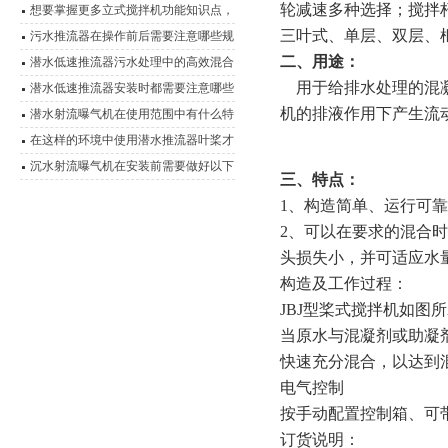
轮减速多种选择；搅拌
想要掌握更多立式搅拌机功能知识点，
三叶式、单层、双层、
这里有
污水推流器在操作前后需要注意哪些规
二、用途：
程？
潜水低速推流器污水处理中的高效混合
用于给排水处理的混凝
动力
潜水低速推流器安装时都需要注意哪些
机的排液作用下产生流
细节
潜水射流曝气机在使用范围中有什么特
点？
在这样的环境中使用潜水推流器叶桨才
能发挥出性能
沉水射流曝气机在安装前需要做好以下
三、特点：
这些事项
1、构造简单、运行可
2、可以在要求的混合
头损失小，并可适应水
构造及工作过程：
JBJ型桨式搅拌机如图
当原水与混凝剂或助凝
快速充分混合，以达到
电气控制
按手动配置控制箱、可
订货说明：