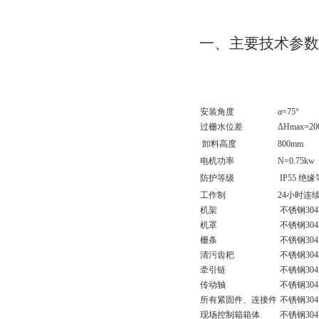
一、主要技术参
安装角度
α=75°
过栅水位差
ΔHmax=20
卸料高度
800mm
电机功率
N=0.75kw
防护等级
IP55 绝
工作制
24小时连
机架
不锈钢30
机罩
不锈钢30
栅条
不锈钢30
清污齿耙
不锈钢30
牵引链
不锈钢30
传动轴
不锈钢30
所有紧固件、连接件
不锈钢30
现场控制箱箱体
不锈钢30