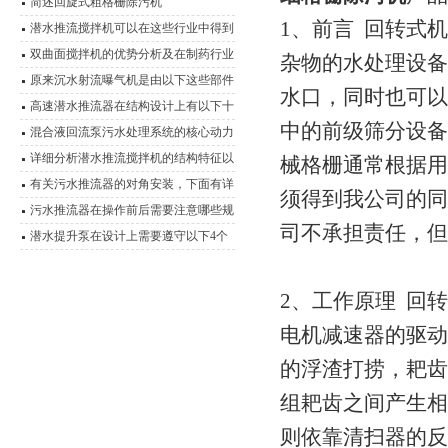
简述回旋式粗格栅除污机
1、前言 回转式
潜水推流搅拌机可以在这些行业中得到
广泛运用
双曲面搅拌机的优势分析及在制药行业
杂物的水处理设备
中的应用
原来沉水射流曝气机是由以下这些部件
水口，同时也可以
组成的
高速潜水推流器在结构设计上有以下十
中的前级筛分设备
点
混合液回流泵污水处理系统的核心动力
装置
详细分析潜水推流搅拌机的结构特征以
械格栅通常根据用
及优势
有关污水推流器的对角安装，下面有详
须得到我公司的同
细说明
污水推流器在操作前后需要注意哪些规
司不承担责任，
程？
潜水提升泵在设计上需要遵守以下4个
原则
2、工作原理 回
电机减速器的驱动
的浮渣打捞，耙齿
组耙齿之间产生相
则依靠清扫器的反